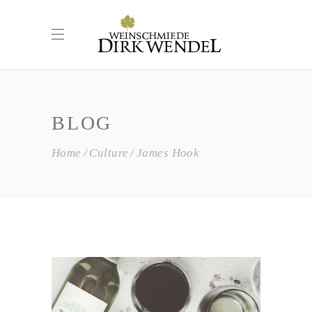
BLOG
Home
Culture
James Hook