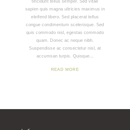
tincidunt tellus semper. Sed vitae
sapien quis magna ultricies maximus in
eleifend libero. Sed placerat tellus
congue condimentum scelerisque. Sed
quis commodo nisl, egestas commodo
quam. Donec ac neque nibh.
Suspendisse ac consectetur nisl, at
accumsan turpis. Quisque
READ MORE