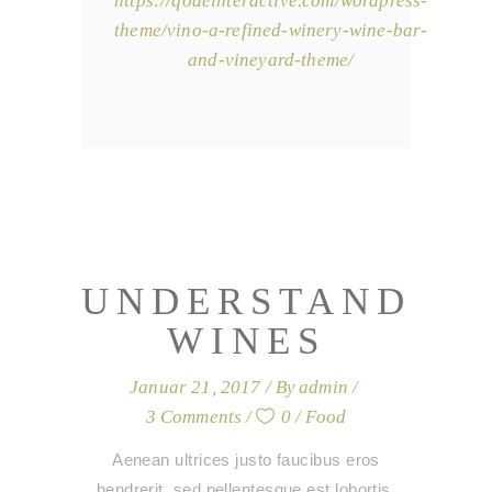
https://qodeinteractive.com/wordpress-
theme/vino-a-refined-winery-wine-bar-
and-vineyard-theme/
UNDERSTAND
WINES
Januar 21, 2017
By
admin
3 Comments
0
Food
Aenean ultrices justo faucibus eros
hendrerit, sed pellentesque est lobortis.