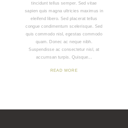
tincidunt tellus semper. Sed vitae
sapien quis magna ultricies maximus in
eleifend libero. Sed placerat tellus
congue condimentum scelerisque. Sed
quis commodo nisl, egestas commodo
quam. Donec ac neque nibh.
Suspendisse ac consectetur nisl, at
accumsan turpis. Quisque
READ MORE