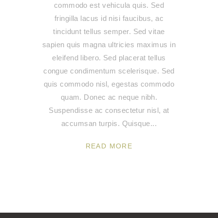
commodo est vehicula quis. Sed
fringilla lacus id nisi faucibus, ac
tincidunt tellus semper. Sed vitae
sapien quis magna ultricies maximus in
eleifend libero. Sed placerat tellus
congue condimentum scelerisque. Sed
quis commodo nisl, egestas commodo
quam. Donec ac neque nibh.
Suspendisse ac consectetur nisl, at
accumsan turpis. Quisque
READ MORE